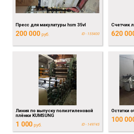
Пресс для макулатуры hsm 35vl
Счетчик л
200 000
620 00
руб.
ID - 155400
Линия по выпуску полиэтиленовой
Остатки о
плёнки KUMSUNG
100 00
1 000
руб.
ID - 149745