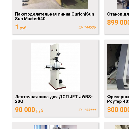
Пакетоделательная линия CurioniSun
Станок дл
Sun Master540
899 00
1
руб.
ID - 144536
Ленточная пила для ДСП JET JWBS-
Фрезерный
20Q
Роутер 40
90 000
300 00
руб.
ID - 153999