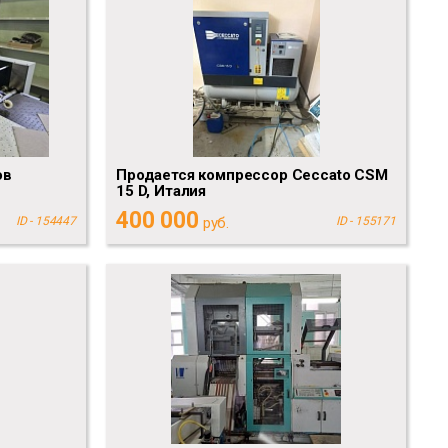
ов
Продается компрессор Ceccato CSM
15 D, Италия
400 000
ID - 154447
руб.
ID - 155171