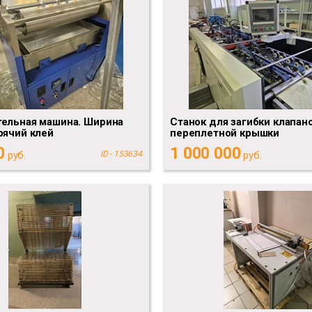
ельная машина. Ширина
Станок для загибки клапан
рячий клей
переплетной крышки
0
1 000 000
руб.
ID - 153634
руб.