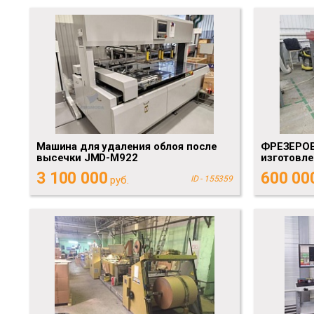
Машина для удаления облоя после
ФРЕЗЕРОВ
высечки JMD-M922
изготовле
3 100 000
600 00
руб.
ID - 155359