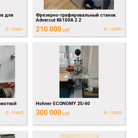
а для
Фрезерно-графировальный станок
Advercut K6100A 2.2
210 000
ID - 153401
руб.
ID - 153997
амоткой
Ноhnеr ЕСОNОМY 25/40
300 000
ID - 154353
руб.
ID - 153423