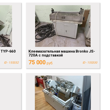
 TYP-660
Клеемазательная машина Bronko JS-
720A с подставкой
75 000
ID - 155332
руб.
ID - 155330