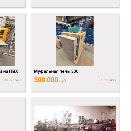
й из ПВХ
Муфельная печь 300
300 000
ID - 155436
руб.
ID - 155435