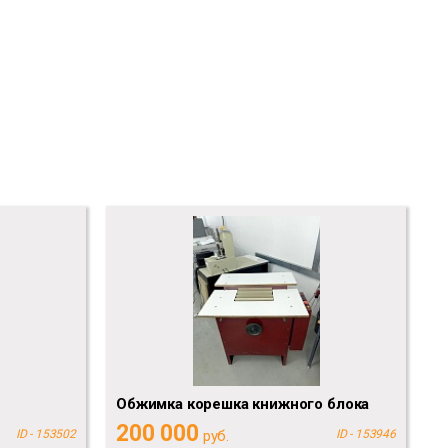
Обжимка корешка книжного блока
200 000
ID - 153502
руб.
ID - 153946