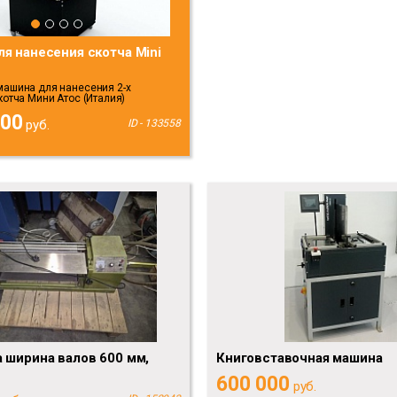
я нанесения скотча Mini
машина для нанесения 2-х
котча Мини Атос (Италия)
000
руб.
ID - 133558
 ширина валов 600 мм,
Книговставочная машина
600 000
руб.