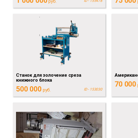
1 000 000
75 000
руб.
ID - 155478
Станок для золочение среза
Американ
книжного блока
70 000
500 000
руб.
ID - 153030