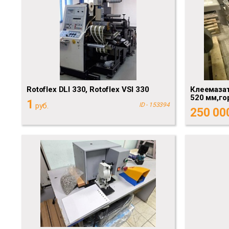
Rotoflex DLI 330, Rotoflex VSI 330
Клеемазат
520 мм,го
1
руб.
ID - 153394
250 00