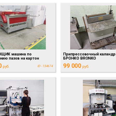
ЩИК машина по
Припрессовочный каландр
нию пазов на картон
БРОНКО BRONKO
0
99 000
руб.
ID - 154674
руб.