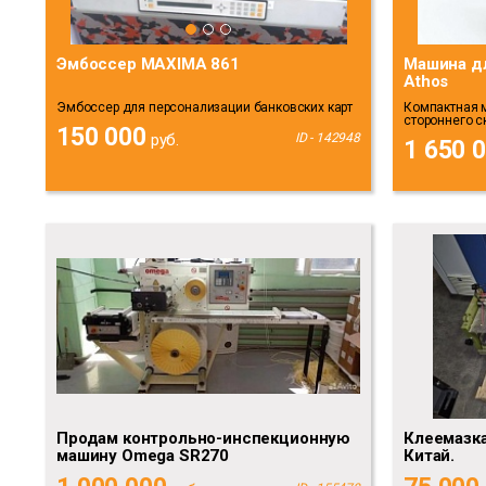
Эмбоссер MAXIMA 861
Машина дл
Athos
Эмбоссер для персонализации банковских карт
Компактная 
стороннего с
150 000
руб.
ID - 142948
1 650 
Продам контрольно-инспекционную
Клеемазка
машину Omega SR270
Китай.