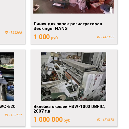
Линия для папок-регистраторов
Seckinger HANG
ID - 155398
1 000
руб.
ID - 146122
DWC-520
Вклейка окошек HSW-1000 DBFIC,
2007 г.в.
ID - 153171
1 000 000
руб.
ID - 154676