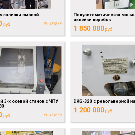
я заливки смолой
Полуавтоматическая машин
оклейки коробок
0
руб.
ID - 154368
1 850 000
руб.
 3-х осевой станок с ЧПУ
DKG-320 с револьверной н
30
1 200 000
руб.
0
руб.
ID - 154558