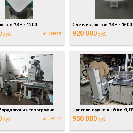
истов YSH - 1200
Счетчик листов YSH - 1600
0
920 000
руб.
ID - 155399
руб.
борудования типографии
Навивка пружины Wire-O, 
0
950 000
руб.
ID - 153293
руб.