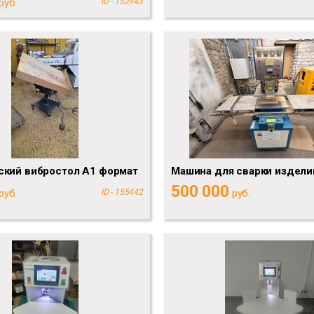
руб.
ID - 152943
ский вибростол А1 формат
Машина для сварки издели
500 000
руб.
ID - 155442
руб.